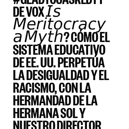
DE VOX 𝘐𝘴
𝘔𝘦𝘳𝘪𝘵𝘰𝘤𝘳𝘢𝘤𝘺
𝘢 𝘔𝘺𝘵𝘩? CÓMO EL
SISTEMA EDUCATIVO
DE EE. UU. PERPETÚA
LA DESIGUALDAD Y EL
RACISMO, CON LA
HERMANDAD DE LA
HERMANA SOL Y
NUESTRO DIRECTOR