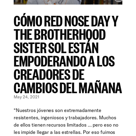
CÓMO RED NOSE DAY Y
THE BROTHERHOOD
SISTER SOL ESTÁN
EMPODERANDO A LOS
CREADORES DE
CAMBIOS DEL MAÑANA
May 24, 2021
“Nuestros jóvenes son extremadamente
resistentes, ingeniosos y trabajadores. Muchos
de ellos tienen recursos limitados … pero eso no
les impide llegar a las estrellas. Por eso fuimos