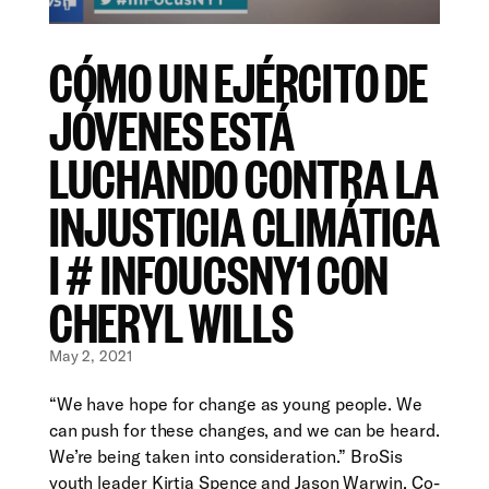
CÓMO UN EJÉRCITO DE
JÓVENES ESTÁ
LUCHANDO CONTRA LA
INJUSTICIA CLIMÁTICA
I # INFOUCSNY1 CON
CHERYL WILLS
May 2, 2021
“We have hope for change as young people. We
can push for these changes, and we can be heard.
We’re being taken into consideration.” BroSis
youth leader Kirtia Spence and Jason Warwin, Co-