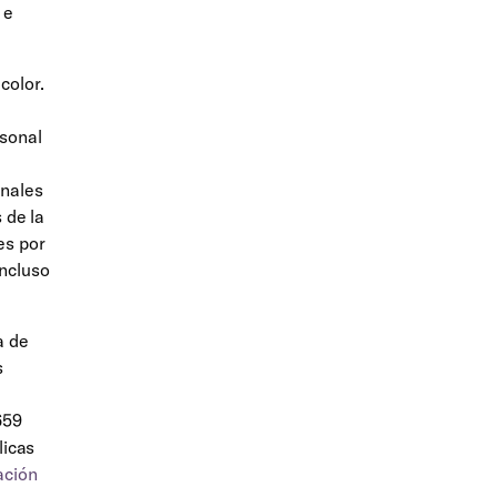
 e
color.
rsonal
onales
 de la
es por
incluso
a de
s
659
licas
ación