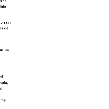
eros.
ible
ión sin
es de
arles
el
mplo,
i
erme