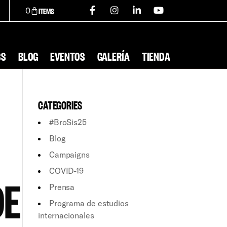
0
SS
BLOG
EVENTOS
GALERÍA
TIENDA
CATEGORIES
#BroSis25
Blog
Campaigns
COVID-19
DE
Prensa
Programa de estudios
internacionales