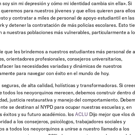
oy sin mi depresión y cómo mi identidad cambia sin ella». Si
queremos para nuestros jóvenes y que ellos quieren para ello
o y contratar a miles de personal de apoyo estudiantil en las
k y detener la contratación de más policías escolares. Esto ti
 a nuestras poblaciones más vulnerables, particularmente a l
 de que les brindemos a nuestros estudiantes más personal de 
es, orientadores profesionales, consejeros universitarios,
tisfacer las necesidades variadas y dinámicas de nuestros
mente para navegar con éxito en el mundo de hoy.
eguras, de alta calidad, holísticas y transformadoras. Si cre
ue todos los neoyorquinos merecen, debemos construir dentro 
dad, justicia restaurativa y manejo del comportamiento. Debe
mente se destinan al NYPD para ocupar nuestras escuelas y, en
s éxitos y su futuro académico. los
ACLU
Dijo mejor que «los d
oridad a los consejeros, psicólogos, trabajadores sociales y
mos a todos los neoyorquinos a unirse a nuestro llamado a los