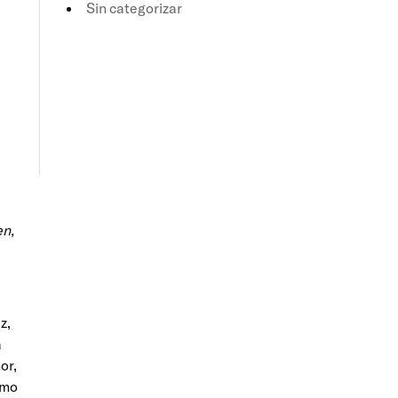
Sin categorizar
en,
z,
a
or,
omo