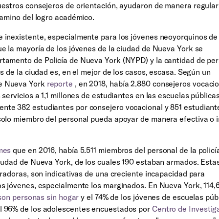
uestros consejeros de orientación, ayudaron de manera regular
camino del logro académico.
 inexistente, especialmente para los jóvenes neoyorquinos de 
e la mayoría de los jóvenes de la ciudad de Nueva York se
rtamento de Policía de Nueva York (NYPD) y la cantidad de pe
s de la ciudad es, en el mejor de los casos, escasa. Según un
e Nueva York
reporte
, en 2018, había 2.880 consejeros vocaci
servicios a 1,1 millones de estudiantes en las escuelas públicas
nte 382 estudiantes por consejero vocacional y 851 estudiant
solo miembro del personal pueda apoyar de manera efectiva o 
mes
que en 2016, había 5.511 miembros del personal de la policí
ciudad de Nueva York, de los cuales 190 estaban armados. Esta
rradoras, son indicativas de una creciente incapacidad para
os jóvenes, especialmente los marginados. En Nueva York, 114,
on personas sin hogar
y el 74% de los jóvenes de escuelas púb
l 96% de los adolescentes encuestados por
Centro de Investig