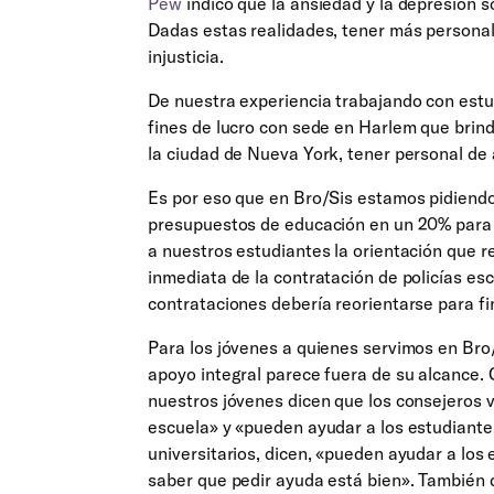
Pew
indicó que la ansiedad y la depresión s
Dadas estas realidades, tener más personal
injusticia.
De nuestra experiencia trabajando con estud
fines de lucro con sede en Harlem que brin
la ciudad de Nueva York, tener personal de 
Es por eso que en Bro/Sis estamos pidiendo
presupuestos de educación en un 20% para 2
a nuestros estudiantes la orientación que
inmediata de la contratación de policías esc
contrataciones debería reorientarse para fi
Para los jóvenes a quienes servimos en Bro/S
apoyo integral parece fuera de su alcance. 
nuestros jóvenes dicen que los consejeros
escuela» y «pueden ayudar a los estudiantes
universitarios, dicen, «pueden ayudar a lo
saber que pedir ayuda está bien». También