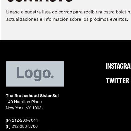
Únase a nuestra lista de correo para recibir nuestro boletín
actualizaciones e información sobre los próximos eventos.
INSTAGR
TWITTER
The Brotherhood Sister Sol
140 Hamilton Place
New York, NY 10031
(P) 212-283-7044
(F) 212-283-3700