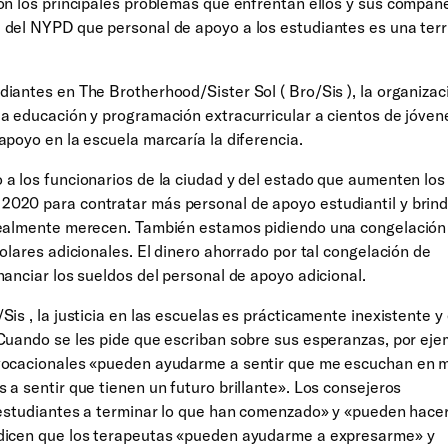
on los principales problemas que enfrentan ellos y sus compañ
 del NYPD que personal de apoyo a los estudiantes es una terr
iantes en The Brotherhood/Sister Sol ( Bro/Sis ), la organizac
da educación y programación extracurricular a cientos de jóven
apoyo en la escuela marcaría la diferencia.
 a los funcionarios de la ciudad y del estado que aumenten los
020 para contratar más personal de apoyo estudiantil y brind
 realmente merecen. También estamos pidiendo una congelación
olares adicionales. El dinero ahorrado por tal congelación de
nanciar los sueldos del personal de apoyo adicional.
is , la justicia en las escuelas es prácticamente inexistente y 
Cuando se les pide que escriban sobre sus esperanzas, por eje
 vocacionales «pueden ayudarme a sentir que me escuchan en m
 a sentir que tienen un futuro brillante». Los consejeros
s estudiantes a terminar lo que han comenzado» y «pueden hac
 dicen que los terapeutas «pueden ayudarme a expresarme» y